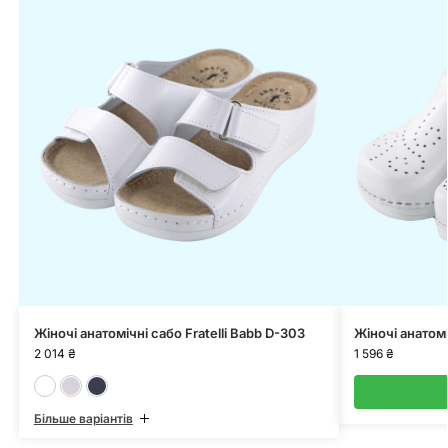
Жіночі анатомічні сабо Fratelli Babb D-303
Жіночі анатомі
2 014
₴
1 596
₴
Білий
Пудровий
Синій
Більше варіантів