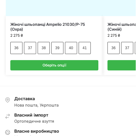
Жіночі шльопанці Ampelio 21030/P-75
Жіночі шльопа
(Охра)
(Синій)
2 275
₴
2 275
₴
36
37
38
39
40
41
36
37
Оберіть опції
Доставка
Нова пошта, Укрпошта
Власний імпорт
Ортопедичне взуття
Власне виробництво