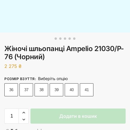
Жіночі шльопанці Ampelio 21030/P-
76 (Чорний)
2 275
₴
Виберіть опцію
РОЗМІР ВЗУТТЯ
:
36
37
38
39
40
41
Додати в кошик