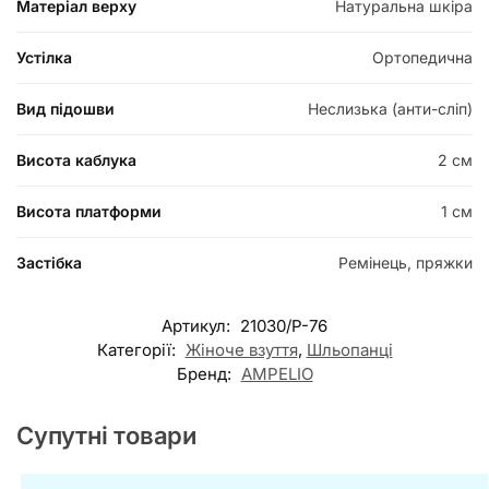
Матеріал верху
Натуральна шкіра
Устілка
Ортопедична
Вид підошви
Неслизька (анти-сліп)
Висота каблука
2 см
Висота платформи
1 см
Застібка
Ремінець, пряжки
Артикул:
21030/P-76
Категорії:
Жіноче взуття
,
Шльопанці
Бренд:
AMPELIO
Супутні товари