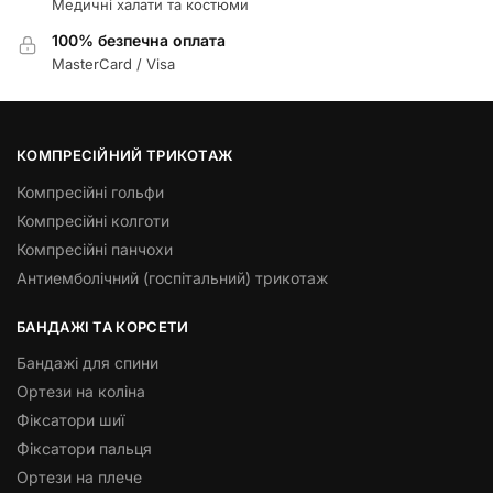
Медичні халати та костюми
100% безпечна оплата
MasterCard / Visa
КОМПРЕСІЙНИЙ ТРИКОТАЖ
Компресійні гольфи
Компресійні колготи
Компресійні панчохи
Антиемболічний (госпітальний) трикотаж
БАНДАЖІ ТА КОРСЕТИ
Бандажі для спини
Ортези на коліна
Фіксатори шиї
Фіксатори пальця
Ортези на плече