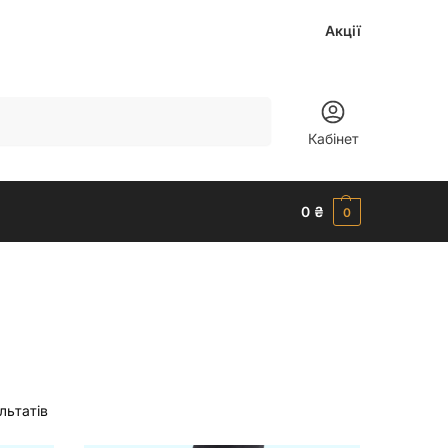
Акції
Шукати
Кабінет
0
₴
0
льтатів