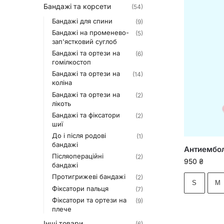
Бандажі та корсети
(54)
Бандажі для спини
(9)
Бандажі на променево-
(5)
зап'ястковий суглоб
Бандажі та ортези на
(6)
гомілкостоп
Бандажі та ортези на
(14)
коліна
Бандажі та ортези на
(2)
лікоть
Бандажі та фіксатори
(2)
шиї
До і після родові
(1)
бандажі
Антиембол
Післяопераційні
(2)
950
₴
бандажі
Протигрижеві бандажі
(2)
S
M
Фіксатори пальця
(7)
Фіксатори та ортези на
(9)
плече
Інші товари
(6)