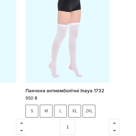
Панчохи антиемболічні Inaya 1732
950
₴
S
M
L
XL
2XL