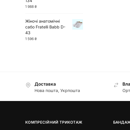
134
1 988
₴
Жіночі анатомічні
сабо Fratelli Babb D-
43
1 596
₴
Доставка
Вла
Нова пошта, Укрпошта
Орт
КОМПРЕСІЙНИЙ ТРИКОТАЖ
БАНДАЖ