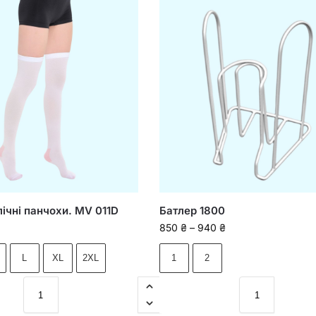
ічні панчохи. MV 011D
Батлер 1800
850
₴
–
940
₴
L
XL
2XL
1
2