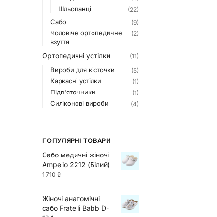
Шльопанці
(22)
Сабо
(9)
Чоловіче ортопедичне
(2)
взуття
Ортопедичні устілки
(11)
Вироби для кісточки
(5)
Каркасні устілки
(1)
Підп'яточники
(1)
Силіконові вироби
(4)
ПОПУЛЯРНІ ТОВАРИ
Сабо медичні жіночі
Ampelio 2212 (Білий)
1 710
₴
Жіночі анатомічні
сабо Fratelli Babb D-