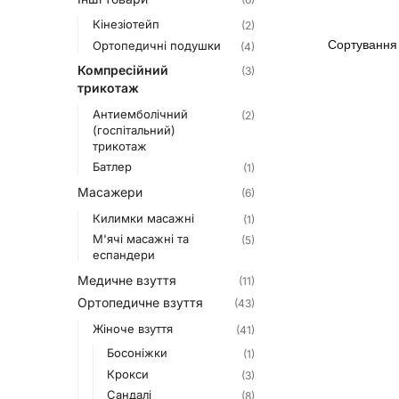
Кінезіотейп
(2)
Ортопедичні подушки
(4)
Компресійний
(3)
трикотаж
Антиемболічний
(2)
(госпітальний)
трикотаж
Батлер
(1)
Масажери
(6)
Килимки масажні
(1)
М'ячі масажні та
(5)
еспандери
Медичне взуття
(11)
Ортопедичне взуття
(43)
Жіноче взуття
(41)
Босоніжки
(1)
Крокси
(3)
Сандалі
(8)