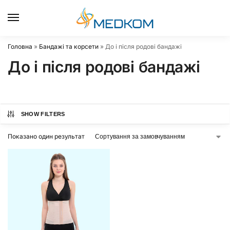
0
Головна
»
Бандажі та корсети
»
До і після родові бандажі
До і після родові бандажі
SHOW FILTERS
Показано один результат