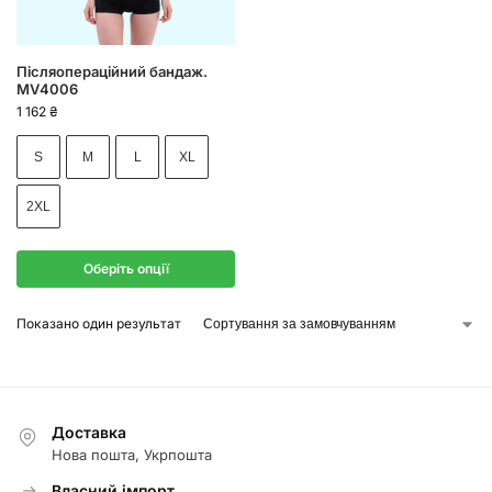
Післяопераційний бандаж.
MV4006
1 162
₴
S
M
L
XL
2XL
Оберіть опції
Показано один результат
Доставка
Нова пошта, Укрпошта
Власний імпорт