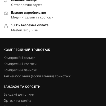
Ортопедичне взуття
Власне виробництво
Медичні халати та костюми
100% безпечна оплата
MasterCard / Visa
КОМПРЕСІЙНИЙ ТРИКОТАЖ
Компресійні гольфи
Компресійні колготи
Компресійні панчохи
Антиемболічний (госпітальний) трикотаж
БАНДАЖІ ТА КОРСЕТИ
Бандажі для спини
Ортези на коліна