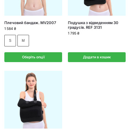
Плечовий бандаж. MV2007
Подушка з відведенням 30
градусів. REF 3131
1 584
₴
1 795
₴
S
M
Оберіть опції
Додати в кошик