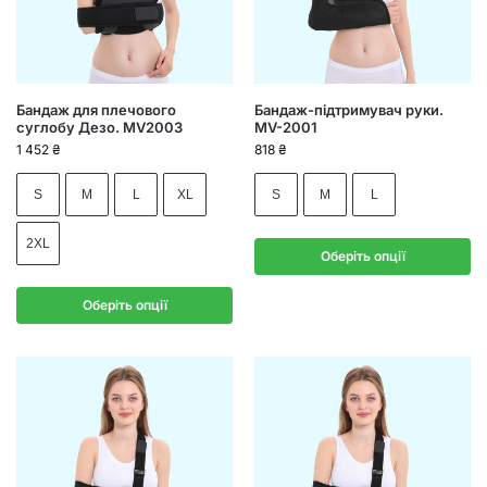
Бандаж для плечового
Бандаж-підтримувач руки.
суглобу Дезо. MV2003
MV-2001
1 452
₴
818
₴
S
M
L
XL
S
M
L
2XL
Оберіть опції
Оберіть опції