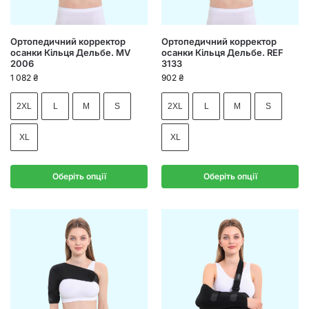
Ортопедичний корректор
Ортопедичний корректор
осанки Кільця Дельбе. MV
осанки Кільця Дельбе. REF
2006
3133
1 082
₴
902
₴
2XL
L
M
S
2XL
L
M
S
XL
XL
Оберіть опції
Оберіть опції