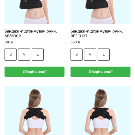
Бандаж-підтримувач руки.
Бандаж-підтримувач руки.
MV2002
REF 3127
818
₴
550
₴
S
M
L
S
M
L
Оберіть опції
Оберіть опції