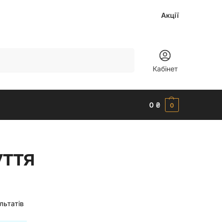
Акції
Шукати
Кабінет
0
₴
0
уття
льтатів