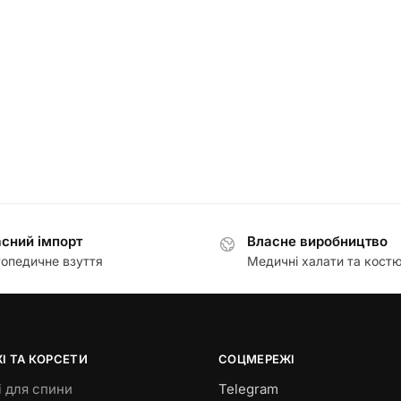
сний імпорт
Власне виробництво
опедичне взуття
Медичні халати та кост
І ТА КОРСЕТИ
СОЦМЕРЕЖІ
 для спини
Telegram