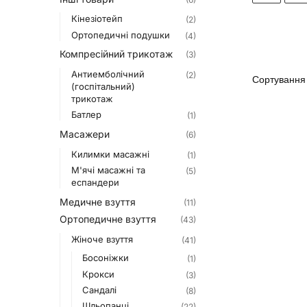
Кінезіотейп
(2)
Ортопедичні подушки
(4)
Компресійний трикотаж
(3)
Антиемболічний
(2)
(госпітальний)
трикотаж
Батлер
(1)
Масажери
(6)
Килимки масажні
(1)
М'ячі масажні та
(5)
еспандери
Медичне взуття
(11)
Ортопедичне взуття
(43)
Жіноче взуття
(41)
Босоніжки
(1)
Крокси
(3)
Сандалі
(8)
Шльопанці
(22)