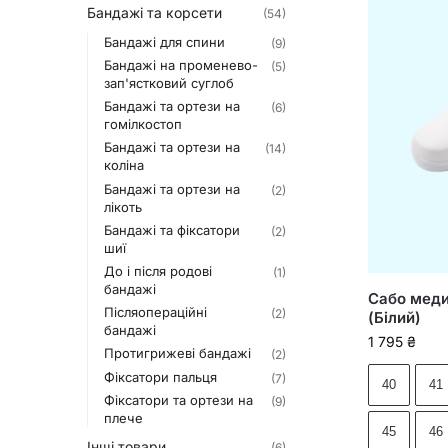
Бандажі та корсети
(54)
Бандажі для спини
(9)
Бандажі на променево-
(5)
зап'ястковий суглоб
Бандажі та ортези на
(6)
гомілкостоп
Бандажі та ортези на
(14)
коліна
Бандажі та ортези на
(2)
лікоть
Бандажі та фіксатори
(2)
шиї
До і після родові
(1)
бандажі
Сабо медич
Післяопераційні
(2)
(Білий)
бандажі
1 795
₴
Протигрижеві бандажі
(2)
Фіксатори пальця
(7)
40
41
Фіксатори та ортези на
(9)
плече
45
46
Інші товари
(6)