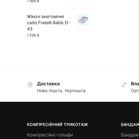
1 988
₴
Жіночі анатомічні
сабо Fratelli Babb D-
43
1 596
₴
Доставка
Вла
Нова пошта, Укрпошта
Орт
КОМПРЕСІЙНИЙ ТРИКОТАЖ
БАНДАЖ
Компресійні гольфи
Бандажі