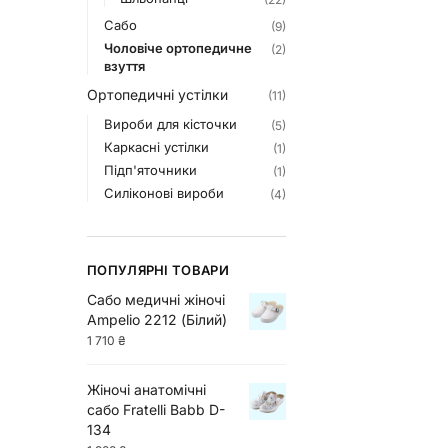
Сабо
(9)
Чоловіче ортопедичне
(2)
взуття
Ортопедичні устілки
(11)
Вироби для кісточки
(5)
Каркасні устілки
(1)
Підп'яточники
(1)
Силіконові вироби
(4)
ПОПУЛЯРНІ ТОВАРИ
Сабо медичні жіночі
Ampelio 2212 (Білий)
1 710
₴
Жіночі анатомічні
сабо Fratelli Babb D-
134