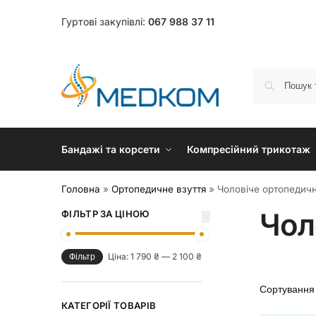
Гуртові закупівлі:
067 988 37 11
Бандажі та корсети
Компресійний трикотаж
Головна
»
Ортопедичне взуття
»
Чоловіче ортопедичн
Чол
ФІЛЬТР ЗА ЦІНОЮ
Ціна:
1 790 ₴
—
2 100 ₴
Фільтр
КАТЕГОРІЇ ТОВАРІВ