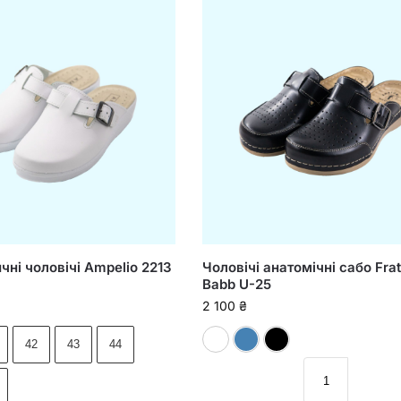
ні чоловічі Ampelio 2213
Чоловічі анатомічні сабо Frate
Babb U-25
2 100
₴
Білий
Синій
Чорний
42
43
44