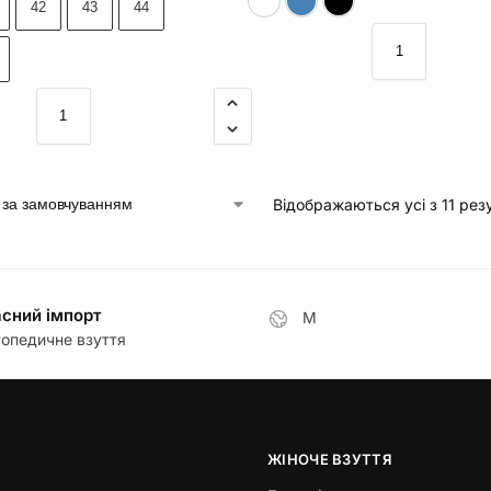
42
43
44
Відображаються усі з 11 рез
сний імпорт
М
опедичне взуття
ЖІНОЧЕ ВЗУТТЯ