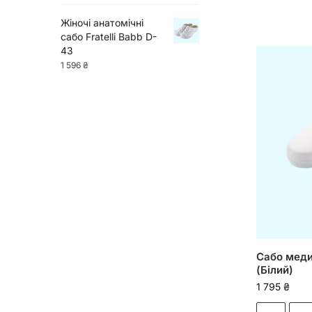
Жіночі анатомічні
сабо Fratelli Babb D-
43
1 596
₴
Сабо медич
(Білий)
1 795
₴