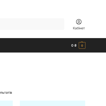
Шукати
Кабінет
0
₴
0
ультатів