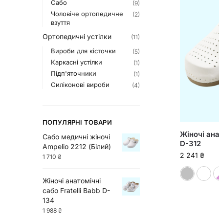
Сабо
(9)
Чоловіче ортопедичне
(2)
взуття
Ортопедичні устілки
(11)
Вироби для кісточки
(5)
Каркасні устілки
(1)
Підп'яточники
(1)
Силіконові вироби
(4)
ПОПУЛЯРНІ ТОВАРИ
Жіночі ана
Сабо медичні жіночі
D-312
Ampelio 2212 (Білий)
2 241
₴
1 710
₴
Жіночі анатомічні
сабо Fratelli Babb D-
134
1 988
₴