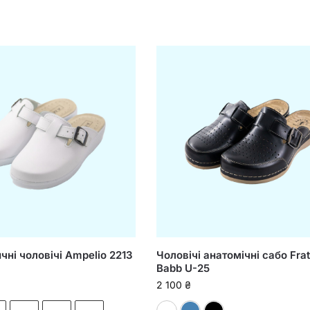
ні чоловічі Ampelio 2213
Чоловічі анатомічні сабо Frate
Babb U-25
2 100
₴
Білий
Синій
Чорний