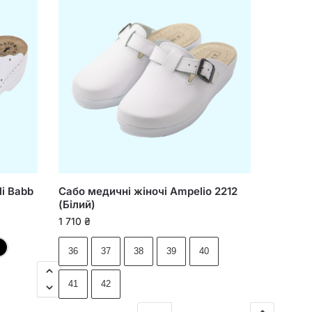
li Babb
Сабо медичні жіночі Ampelio 2212
(Білий)
1 710
₴
й
дровий
Синій
Червоний
Чорний
36
37
38
39
40
41
42