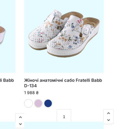
li Babb
Жіночі анатомічні сабо Fratelli Babb
D-134
1 988
₴
Принт
Пудровий
Синій