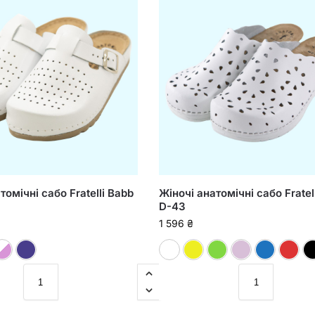
томічні сабо Fratelli Babb
Жіночі анатомічні сабо Fratel
D-43
1 596
₴
Сірий
Білий
Принт
Синій
Білий
Жовтий
Зелени
Пу