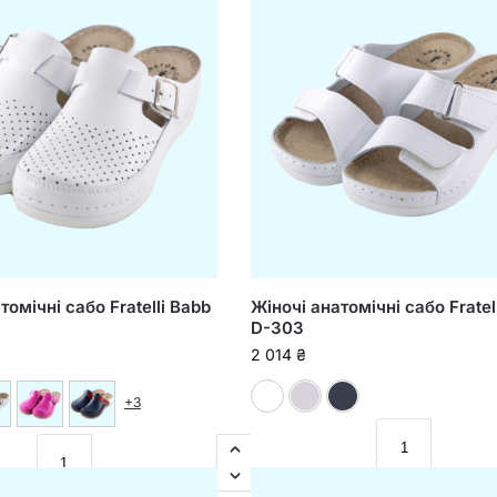
томічні сабо Fratelli Babb
Жіночі анатомічні сабо Fratel
D-303
2 014
₴
Білий
Пудровий
Синій
+3