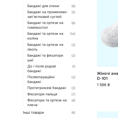
Бандажі для спини
(9)
Бандажі на променево-
(5)
зап'ястковий суглоб
Бандажі та ортези на
(6)
гомілкостоп
Бандажі та ортези на
(14)
коліна
Бандажі та ортези на
(2)
лікоть
Бандажі та фіксатори
(2)
шиї
До і після родові
(1)
бандажі
Жіночі ана
Післяопераційні
(2)
D-101
бандажі
1 596
₴
Протигрижеві бандажі
(2)
Фіксатори пальця
(7)
Фіксатори та ортези на
(9)
плече
Інші товари
(6)