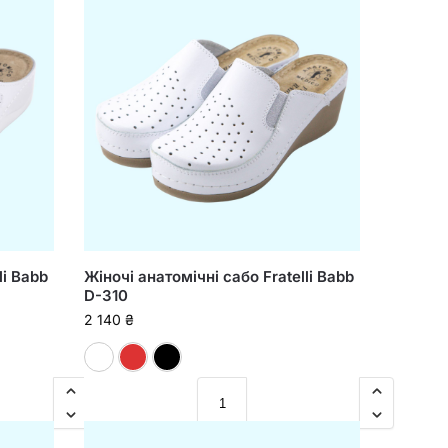
li Babb
Жіночі анатомічні сабо Fratelli Babb
D-310
2 140
₴
Білий
Червоний
Чорний