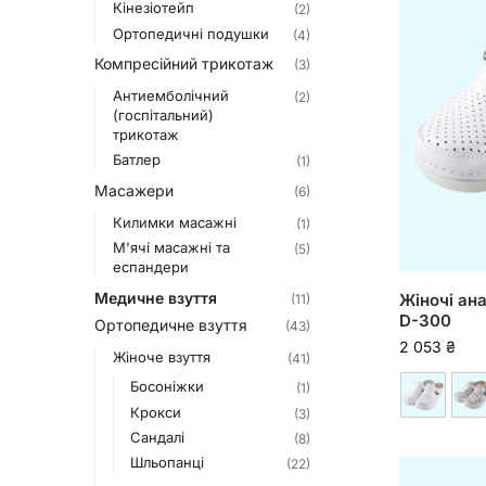
Кінезіотейп
(2)
Ортопедичні подушки
(4)
Компресійний трикотаж
(3)
Антиемболічний
(2)
(госпітальний)
трикотаж
Батлер
(1)
Масажери
(6)
Килимки масажні
(1)
М'ячі масажні та
(5)
еспандери
Медичне взуття
Жіночі ана
(11)
D-300
Ортопедичне взуття
(43)
2 053
₴
Жіноче взуття
(41)
Босоніжки
(1)
Крокси
(3)
Сандалі
(8)
Шльопанці
(22)