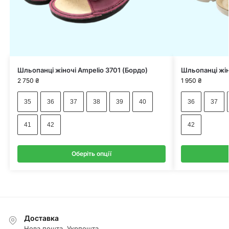
Шльопанці жіночі Ampelio 3701 (Бордо)
Шльопанці жін
2 750
₴
1 950
₴
35
36
37
38
39
40
36
37
41
42
42
Оберіть опції
Доставка
Нова пошта, Укрпошта