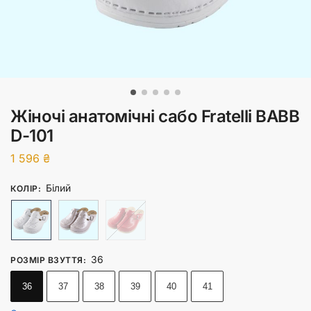
Жіночі анатомічні сабо Fratelli BABB
D-101
1 596
₴
Білий
КОЛІР
:
36
РОЗМІР ВЗУТТЯ
:
36
37
38
39
40
41