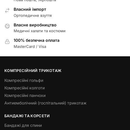
Власний імпорт
Ортопедичне взуття
Власне виробництво
Медичні халати та костюми
100% безпечна оплата
MasterCard / Visa
КОМПРЕСІЙНИЙ ТРИКОТАЖ
Компресійні гольфи
Компресійні колготи
Компресійні панчохи
Антиемболічний (госпітальний) трикотаж
БАНДАЖІ ТА КОРСЕТИ
Бандажі для спини