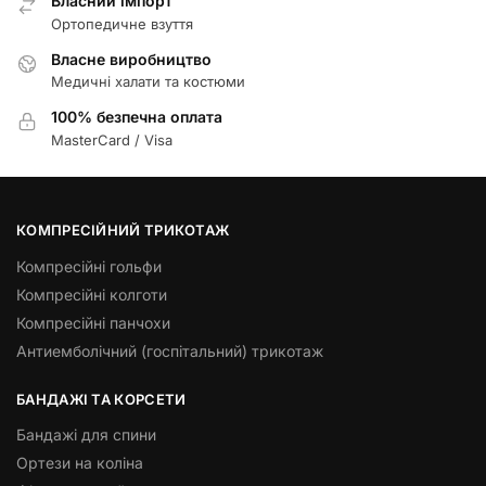
Власний імпорт
Ортопедичне взуття
Власне виробництво
Медичні халати та костюми
100% безпечна оплата
MasterCard / Visa
КОМПРЕСІЙНИЙ ТРИКОТАЖ
Компресійні гольфи
Компресійні колготи
Компресійні панчохи
Антиемболічний (госпітальний) трикотаж
БАНДАЖІ ТА КОРСЕТИ
Бандажі для спини
Ортези на коліна