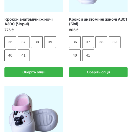
Крокси анатомічні жіночі
Крокси анатомічні жіночі А301
А300 (Чорні)
(Білі)
775
₴
806
₴
36
37
38
39
36
37
38
39
40
41
40
41
Оберіть опції
Оберіть опції