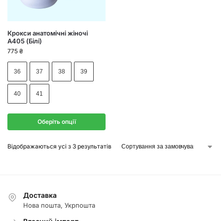
Крокси анатомічні жіночі
А405 (Білі)
775
₴
36
37
38
39
40
41
Оберіть опції
Відображаються усі з 3 результатів
Доставка
Нова пошта, Укрпошта