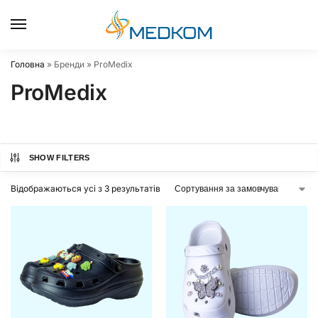
0
Головна
»
Бренди
»
ProMedix
ProMedix
SHOW FILTERS
Відображаються усі з 3 результатів