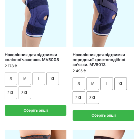
Наколінник для підтримки
Наколінник для підтримки
колінної чашечки. MV5008
передньої хрестоподібної
зв’язки. MV5013
2 178
₴
2 495
₴
S
M
L
XL
S
M
L
XL
2XL
3XL
2XL
3XL
Оберіть опції
Оберіть опції