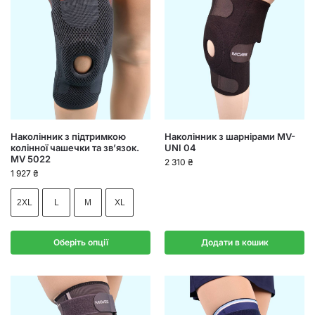
Наколінник з підтримкою
Наколінник з шарнірами MV-
колінної чашечки та зв’язок.
UNI 04
MV 5022
2 310
₴
1 927
₴
2XL
L
M
XL
Оберіть опції
Додати в кошик