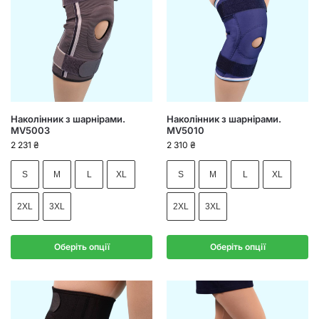
Наколінник з шарнірами.
Наколінник з шарнірами.
MV5003
MV5010
2 231
₴
2 310
₴
S
M
L
XL
S
M
L
XL
2XL
3XL
2XL
3XL
Оберіть опції
Оберіть опції