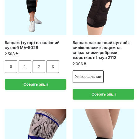
Бандаж (тутор) на колінний
Бандаж на колінний суглоб з
суглоб MV-5028
силіконовим кільцем та
спіральними ребрами
2 508
₴
жорсткості Inaya 2112
2 006
₴
0
1
2
3
Універсальний
Оберіть опції
Оберіть опції