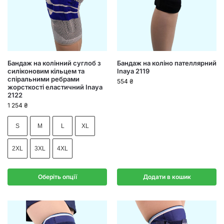
Бандаж на колінний суглоб з
Бандаж на коліно пателлярний
силіконовим кільцем та
Inaya 2119
спіральними ребрами
554
₴
жорсткості еластичний Inaya
2122
1 254
₴
S
M
L
XL
2XL
3XL
4XL
Оберіть опції
Додати в кошик