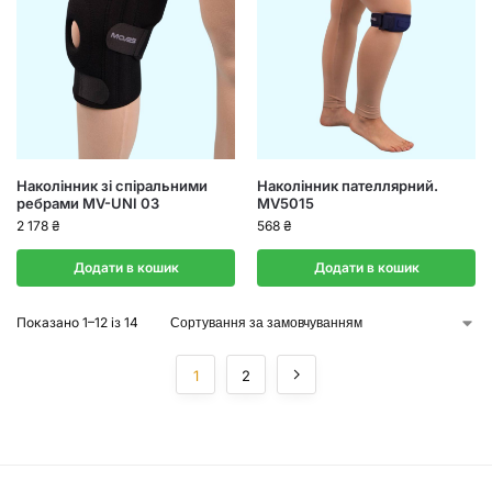
Наколінник зі спіральними
Наколінник пателлярний.
ребрами MV-UNI 03
MV5015
2 178
₴
568
₴
Додати в кошик
Додати в кошик
Показано 1–12 із 14
1
2