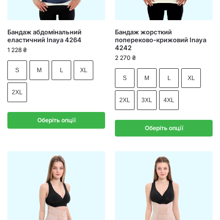
Бандаж абдомінальний
Бандаж жорсткий
еластичний Inaya 4264
попереково-крижовий Inaya
4242
1 228
₴
2 270
₴
S
M
L
XL
S
M
L
XL
2XL
2XL
3XL
4XL
Оберіть опції
Оберіть опції