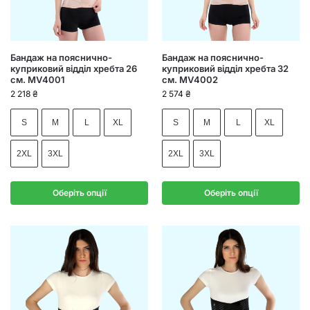
Бандаж на пояснично-
Бандаж на пояснично-
куприковий відділ хребта 26
куприковий відділ хребта 32
см. MV4001
см. MV4002
2 218
₴
2 574
₴
S
M
L
XL
S
M
L
XL
2XL
3XL
2XL
3XL
Оберіть опції
Оберіть опції