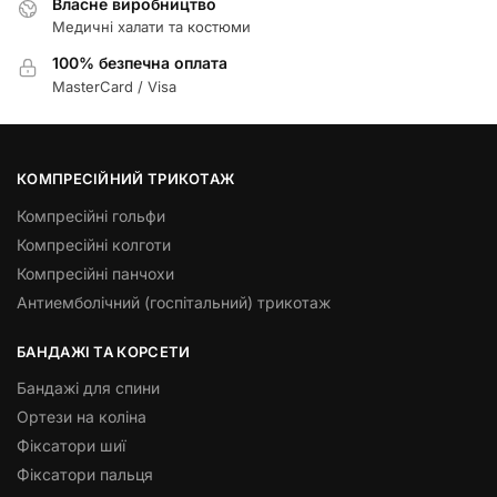
Власне виробництво
Медичні халати та костюми
100% безпечна оплата
MasterCard / Visa
КОМПРЕСІЙНИЙ ТРИКОТАЖ
Компресійні гольфи
Компресійні колготи
Компресійні панчохи
Антиемболічний (госпітальний) трикотаж
БАНДАЖІ ТА КОРСЕТИ
Бандажі для спини
Ортези на коліна
Фіксатори шиї
Фіксатори пальця