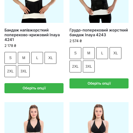
Бандаж напівжорсткий
Грудо-поперековий жорсткий
попереково-крижовий Inaya
бандаж Inaya 4243
4241
2 574
₴
2 178
₴
S
M
L
XL
S
M
L
XL
2XL
3XL
2XL
3XL
Оберіть опції
Оберіть опції