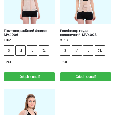
Післяопераційний бандаж.
Реклінатор грудо-
MV4006
поясничний. MV4003
1 162
₴
3 518
₴
S
M
L
XL
S
M
L
XL
2XL
2XL
Оберіть опції
Оберіть опції