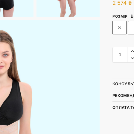
2 574
₴
В
РОЗМІР
:
S
КОНСУЛЬ
РЕКОМЕНД
ОПЛАТА Т