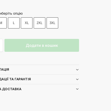
иберіть опцію
M
L
XL
2XL
3XL
Додати в кошик
ТАЦІЯ
АЦІЇ ТА ГАРАНТІЯ
А ДОСТАВКА