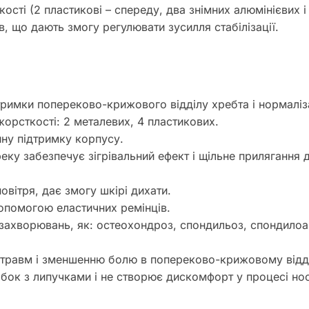
ості (2 пластикові – спереду, два знімних алюмінієвих 
в, що дають змогу регулювати зусилля стабілізації.
тримки попереково-крижового відділу хребта і нормаліза
орсткості: 2 металевих, 4 пластикових.
ну підтримку корпусу.
еку забезпечує зігрівальний ефект і щільне прилягання д
вітря, дає змогу шкірі дихати.
опомогою еластичних ремінців.
в захворювань, як: остеохондроз, спондильоз, спондилоа
травм і зменшенню болю в попереково-крижовому відді
бок з липучками і не створює дискомфорт у процесі нос