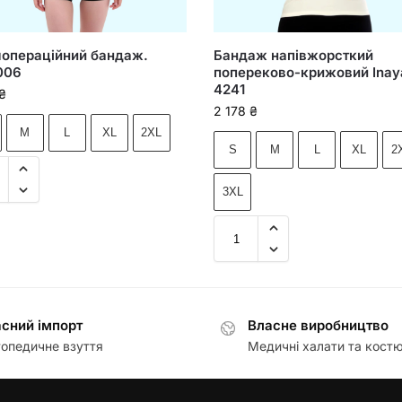
яопераційний бандаж.
Бандаж напівжорсткий
006
попереково-крижовий Inay
4241
₴
2 178
₴
M
L
XL
2XL
S
M
L
XL
2
3XL
сний імпорт
Власне виробництво
опедичне взуття
Медичні халати та кост