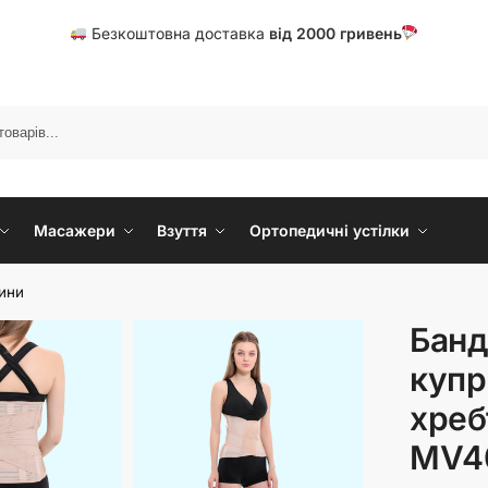
Безкоштовна доставка
від
20
00 гривень
Масажери
Взуття
Ортопедичні устілки
пини
Банд
купр
хреб
MV4