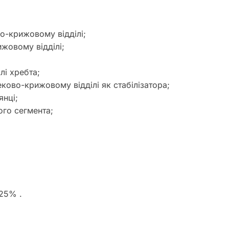
о-крижовому відділі;
жовому відділі;
лі хребта;
реково-крижовому відділі як стабілізатора;
янці;
го сегмента;
25% .