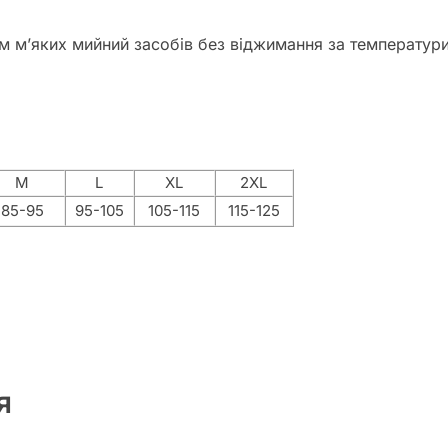
ям м’яких мийний засобів без віджимання за температури
M
L
XL
2XL
85-95
95-105
105-115
115-125
я