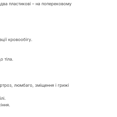
і два пластикові – на поперековому
ції кровообігу.
о тіла.
ртроз, люмбаго, зміщення і грижі
лі.
іння.