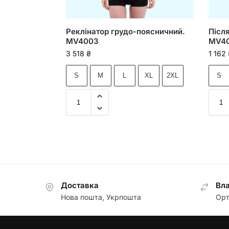
Реклінатор грудо-поясничний.
Післ
MV4003
MV4
3 518
₴
1 162
S
M
L
XL
2XL
S
Доставка
Вла
Нова пошта, Укрпошта
Орт