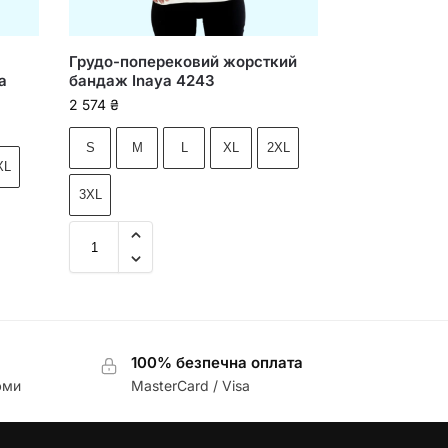
Грудо-поперековий жорсткий
a
бандаж Inaya 4243
2 574
₴
S
M
L
XL
2XL
XL
3XL
100% безпечна оплата
юми
MasterCard / Visa