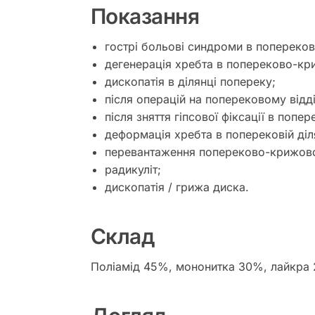
Показання
гострі больові синдроми в попереков
дегенерація хребта в попереково-кри
дископатія в ділянці попереку;
після операцій на поперековому відді
після зняття гіпсової фіксації в попе
деформація хребта в поперековій діл
перевантаження попереково-крижово
радикуліт;
дископатія / грижа диска.
Склад
Поліамід 45%, мононитка 30%, лайкра 