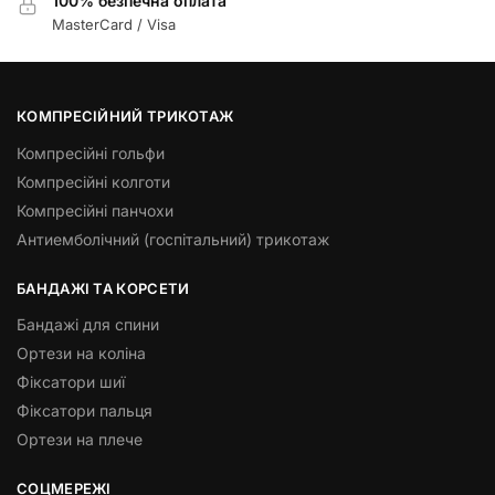
100% безпечна оплата
MasterCard / Visa
КОМПРЕСІЙНИЙ ТРИКОТАЖ
Компресійні гольфи
Компресійні колготи
Компресійні панчохи
Антиемболічний (госпітальний) трикотаж
БАНДАЖІ ТА КОРСЕТИ
Бандажі для спини
Ортези на коліна
Фіксатори шиї
Фіксатори пальця
Ортези на плече
СОЦМЕРЕЖІ