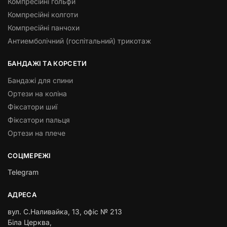
Компресійні гольфи
Компресійні колготи
Компресійні панчохи
Антиемболічний (госпітальний) трикотаж
БАНДАЖІ ТА КОРСЕТИ
Бандажі для спини
Ортези на коліна
Фіксатори шиї
Фіксатори пальця
Ортези на плече
СОЦМЕРЕЖІ
Telegram
АДРЕСА
вул. С.Наливайка, 13
,
офіс № 213
Біла Церква,