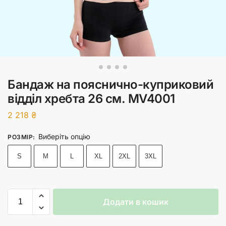
Бандаж на пояснично-куприковий
відділ хребта 26 см. MV4001
2 218
₴
Виберіть опцію
РОЗМІР
:
S
M
L
XL
2XL
3XL
Додати в кошик