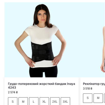
Грудо-поперековий жорсткий бандаж Inaya
Реклінатор г
4243
3 518
₴
2 574
₴
S
M
S
M
L
XL
2XL
3XL