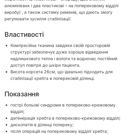
алюмінієвих і два пластикові – на поперековому відділі
виробу) , а також систему ременів, що дають змогу
регулювати зусилля стабілізації.
Властивості
Компресійна тканина завдяки своїй просторовій
структурі забезпечує дуже хороше відведення
надлишкового тепла і вологи та водночас постійний
доступ повітря до шкіри пацієнта.
Висота корсета 26см, що ідеально підходить для
стабілізації хребта в поперековій ділянці.
Показання
гострі больові синдроми в попереково-крижовому
відділі;
дегенерація хребта в попереково-крижовому відділі;
дископатія в ділянці попереку;
після операцій на поперековому відділі хребта;