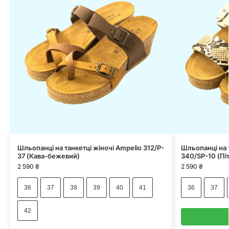
Шльопанці на танкетці жіночі Ampelio 312/P-
Шльопанці на 
37 (Кава-бежевий)
340/SP-10 (Пі
2 590
₴
2 590
₴
36
37
38
39
40
41
36
37
42