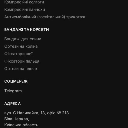
Компресійні колготи
Компресійні панчохи
Антиемболічний (госпітальний) трикотаж
БАНДАЖІ ТА КОРСЕТИ
Бандажі для спини
Ортези на коліна
Фіксатори шиї
Фіксатори пальця
Ортези на плече
СОЦМЕРЕЖІ
Telegram
АДРЕСА
вул. С.Наливайка, 13
,
офіс № 213
Біла Церква,
Київська область