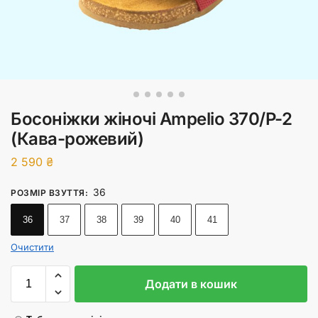
Босоніжки жіночі Ampelio 370/P-2
(Кава-рожевий)
2 590
₴
36
РОЗМІР ВЗУТТЯ
:
36
37
38
39
40
41
Очистити
Додати в кошик