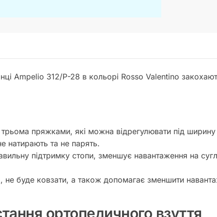
анці Ampelio 312/Р-28 в кольорі Rosso Valentino закохаю
 трьома пряжками, які можна відрегулювати під ширину 
 не натирають та не парять.
авильну підтримку стопи, зменшує навантаження на сугл
а, не буде ковзати, а також допомагає зменшити наванта
стання ортопедичного взуття