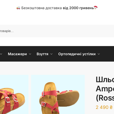
Безкоштовна доставка
від
20
00 гривень
Масажери
Взуття
Ортопедичні устілки
Шльо
Ampe
(Ros
2 490
₴