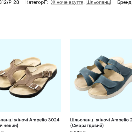
312/Р-28
Категорії:
Жіноче взуття
,
Шльопанці
Бренд
панці жіночі Ampelio 3024
Шльопанці жіночі Ampelio 
ичневий)
(Смарагдовий)