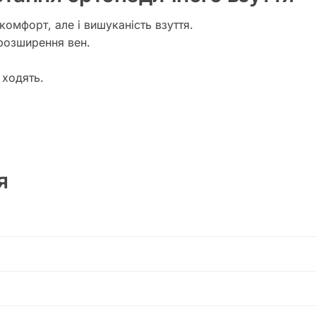
комфорт, але і вишуканість взуття.
розширення вен.
 ходять.
я