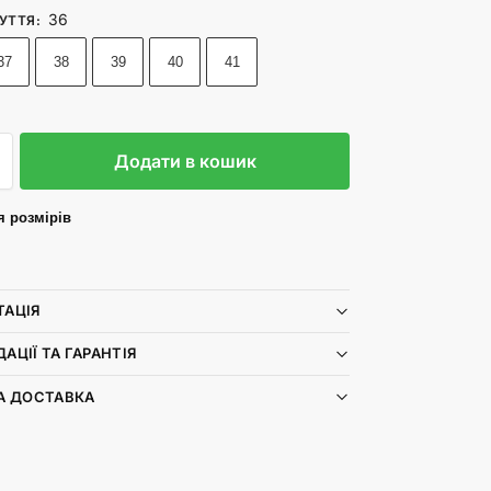
36
ЗУТТЯ
:
37
38
39
40
41
Додати в кошик
я розмірів
ТАЦІЯ
АЦІЇ ТА ГАРАНТІЯ
А ДОСТАВКА