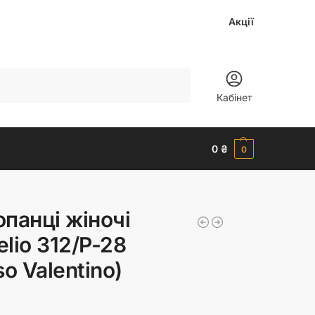
Акції
Шукати
Кабінет
0
₴
0
панці жіночі
lio 312/P-28
so Valentino)