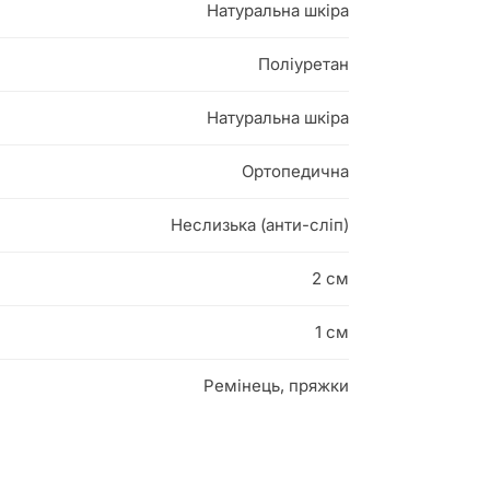
Натуральна шкіра
Поліуретан
Натуральна шкіра
Ортопедична
Неслизька (анти-сліп)
2 см
1 см
Ремінець, пряжки