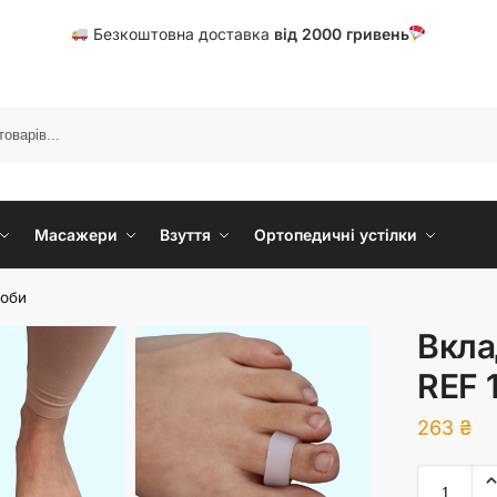
Безкоштовна доставка
від
20
00 гривень
Масажери
Взуття
Ортопедичні устілки
роби
Вкла
REF 
263
₴