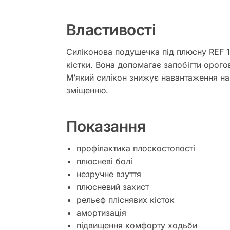
Властивості
Силіконова подушечка під плюсну REF 10
кістки. Вона допомагає запобігти орого
М’який силікон знижує навантаження на
зміщенню.
Показання
профілактика плоскостопості
плюсневі болі
незручне взуття
плюсневий захист
рельєф пліснявих кісток
амортизація
підвищення комфорту ходьби