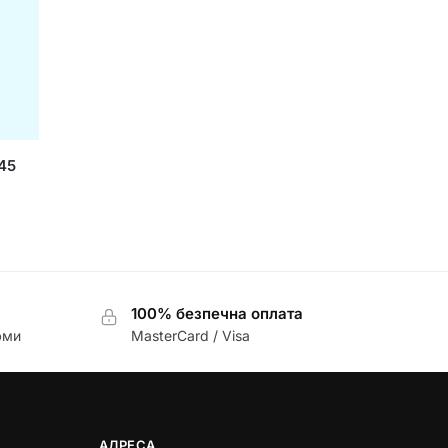
045
100% безпечна оплата
юми
MasterCard / Visa
АДРЕСА