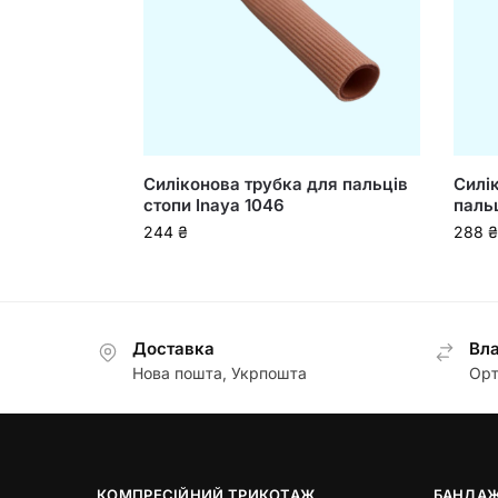
Силіконова трубка для пальців
Силі
стопи Inaya 1046
пальц
244
₴
288
₴
Доставка
Вла
Нова пошта, Укрпошта
Орт
КОМПРЕСІЙНИЙ ТРИКОТАЖ
БАНДАЖ