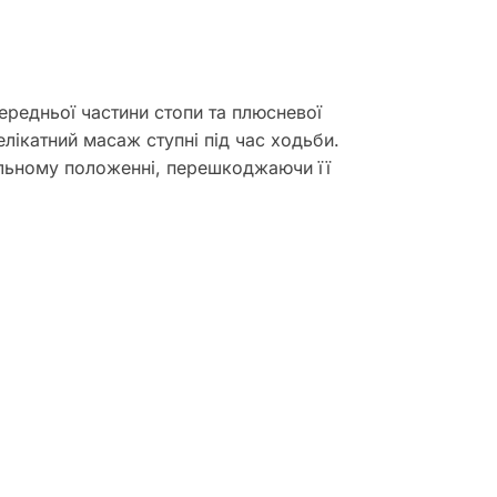
ередньої частини стопи та плюсневої
елікатний масаж ступні під час ходьби.
альному положенні, перешкоджаючи її