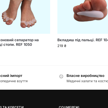
коновий сепаратор на
Вкладиш під пальці. REF 1
і стопи. REF 1050
219
₴
сний імпорт
Власне виробництво
опедичне взуття
Медичні халати та кост
І ТА КОРСЕТИ
СОЦМЕРЕЖІ