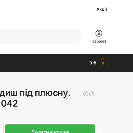
Акції
Шукати
Кабінет
0
₴
0
диш під плюсну.
1042
Додати в кошик