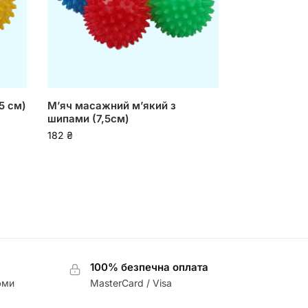
5 см)
М’яч масажний м’який з
шипами (7,5см)
182
₴
100% безпечна оплата
юми
MasterCard / Visa