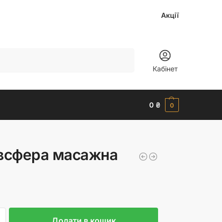
Акції
Шукати
Кабінет
0
₴
0
всфера масажна
Додати в кошик