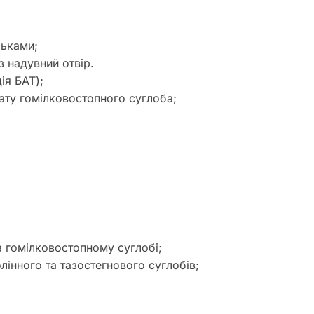
ьками;
 надувний отвір.
ія БАТ);
ату гомілковостопного суглоба;
та гомілковостопному суглобі;
лінного та тазостегнового суглобів;