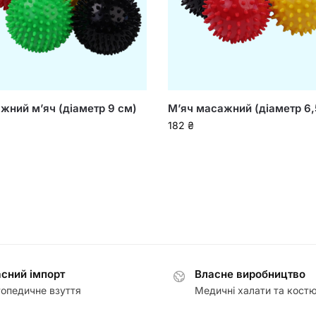
жний мʼяч (діаметр 9 см)
М’яч масажний (діаметр 6,
182
₴
сний імпорт
Власне виробництво
опедичне взуття
Медичні халати та кост