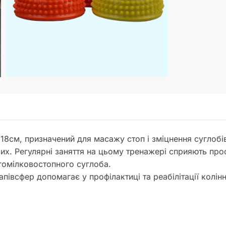
8см, призначений для масажу стоп і зміцнення суглобів
слих. Регулярні заняття на цьому тренажері сприяють про
гомілковостопного суглоба.
півсфер допомагає у профілактиці та реабілітації колінн