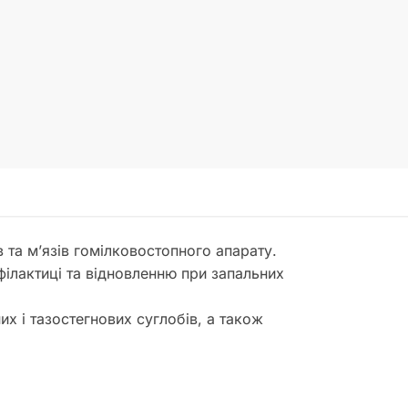
 та м’язів гомілковостопного апарату.
філактиці та відновленню при запальних
их і тазостегнових суглобів, а також