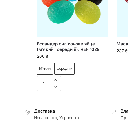
Еспандер силіконове яйце
Маса
(м’який і середній). REF 1029
237
₴
260
₴
М'який
Середній
Доставка
Вла
Нова пошта, Укрпошта
Орт