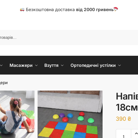
Безкоштовна доставка
від
20
00 гривень
Масажери
Взуття
Ортопедичні устілки
дери
Напі
18см
390
₴