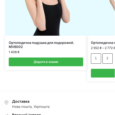
Ортопедична подушка для подорожей.
Ортопедична 
MV8002
2 552
₴
–
2 772
1 408
₴
1
2
Додати в кошик
Доставка
Нова пошта, Укрпошта
Власний імпорт