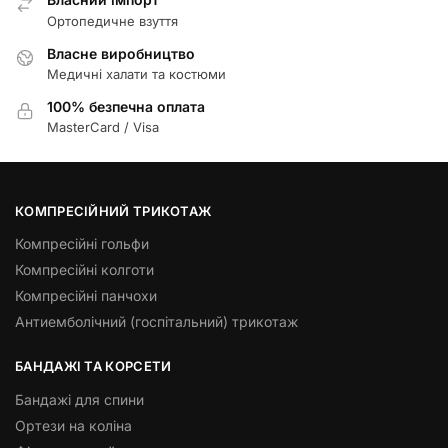
Ортопедичне взуття
Власне виробництво
Медичні халати та костюми
100% безпечна оплата
MasterCard / Visa
КОМПРЕСІЙНИЙ ТРИКОТАЖ
Компресійні гольфи
Компресійні колготи
Компресійні панчохи
Антиемболічний (госпітальний) трикотаж
БАНДАЖІ ТА КОРСЕТИ
Бандажі для спини
Ортези на коліна