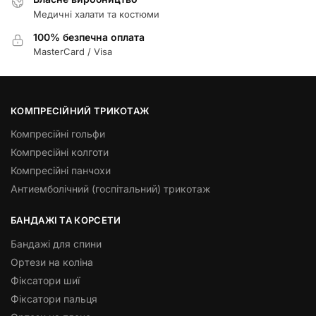
Медичні халати та костюми
100% безпечна оплата
MasterCard / Visa
КОМПРЕСІЙНИЙ ТРИКОТАЖ
Компресійні гольфи
Компресійні колготи
Компресійні панчохи
Антиемболічний (госпітальний) трикотаж
БАНДАЖІ ТА КОРСЕТИ
Бандажі для спини
Ортези на коліна
Фіксатори шиї
Фіксатори пальця