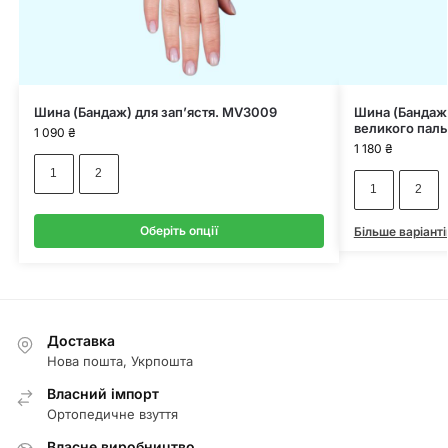
Шина (Бандаж) для зап’ястя. MV3009
Шина (Бандаж)
великого пал
1 090
₴
1 180
₴
1
2
1
2
Оберіть опції
Більше варіанті
Доставка
Нова пошта, Укрпошта
Власний імпорт
Ортопедичне взуття
Власне виробництво