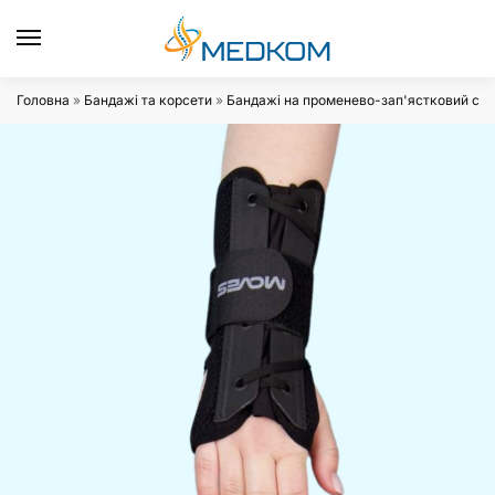
0
Головна
»
Бандажі та корсети
»
Бандажі на променево-зап'ястковий суг