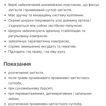
Виріб забезпечений алюмінієвою пластиною, що фіксує
зап’ястя і променевий суглоб зап’ястя.
Має зручну та інноваційну систему кріплення.
Окремі шнурки покривають усю довжину ортеза і
з’єднуються між собою застібкою-липучкою.
Шнурки забезпечують ідеальну стабілізацію та
регульовану компресію.
забезпечує терапевтичну компресію,
сприяє зменшенню ексудату та гематом.
Підходить і на праву, і на ліву руку.
Показання
розтягнення зап’ястя,
після травм променевого променево-зап’ястного
суглоба,
при сухожильному бурситі,
при перевантаженнях, дегенеративних і запальних
змінах,
розтягнення променево-зап’ястного суглоба.