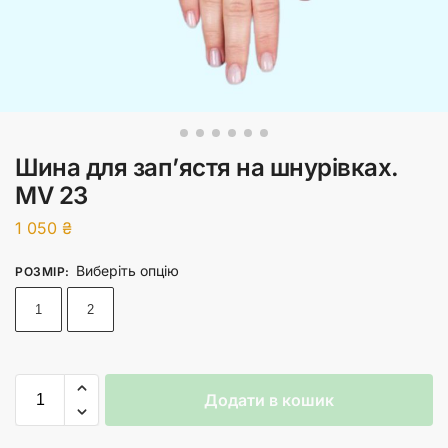
Шина для зап’ястя на шнурівках.
MV 23
1 050
₴
Виберіть опцію
РОЗМІР
:
1
2
Додати в кошик