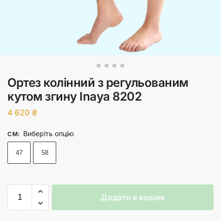
Ортез колінний з регульованим
кутом згину Inaya 8202
4 620
₴
Виберіть опцію
СМ
:
47
58
Додати в кошик