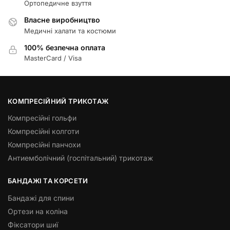
Ортопедичне взуття
Власне виробництво
Медичні халати та костюми
100% безпечна оплата
MasterCard / Visa
КОМПРЕСІЙНИЙ ТРИКОТАЖ
Компресійні гольфи
Компресійні колготи
Компресійні панчохи
Антиемболічний (госпітальний) трикотаж
БАНДАЖІ ТА КОРСЕТИ
Бандажі для спини
Ортези на коліна
Фіксатори шиї