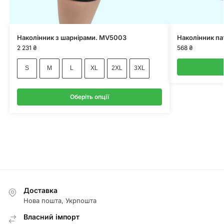
Наколінник з шарнірами. MV5003
Наколінник п
2 231
₴
568
₴
S
M
L
XL
2XL
3XL
Оберіть опції
Доставка
Нова пошта, Укрпошта
Власний імпорт