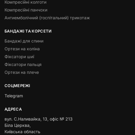
Компресійні колготи
Компресійні панчохи
Антиемболічний (госпітальний) трикотаж
БАНДАЖІ ТА КОРСЕТИ
Бандажі для спини
Ортези на коліна
Фіксатори шиї
Фіксатори пальця
Ортези на плече
СОЦМЕРЕЖІ
Telegram
АДРЕСА
вул. С.Наливайка, 13
,
офіс № 213
Біла Церква,
Київська область