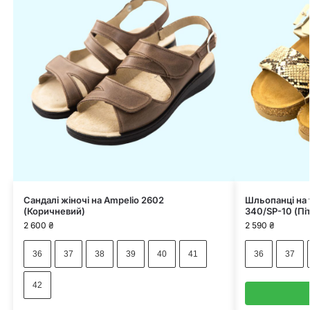
Cандалі жіночі на Ampelio 2602
Шльопанці на 
(Коричневий)
340/SP-10 (Пі
2 600
₴
2 590
₴
36
37
38
39
40
41
36
37
42