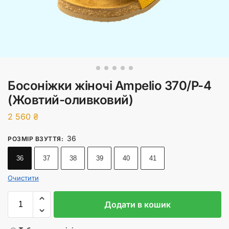
Босоніжки жіночі Ampelio 370/P-4
(Жовтий-оливковий)
2 560
₴
36
РОЗМІР ВЗУТТЯ
:
36
37
38
39
40
41
Очистити
Додати в кошик