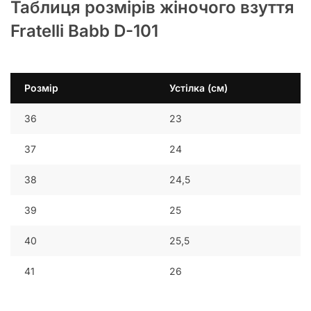
Таблиця розмірів жіночого взуття
Fratelli Babb D-101
Розмір
Устілка (см)
36
23
37
24
38
24,5
39
25
40
25,5
41
26