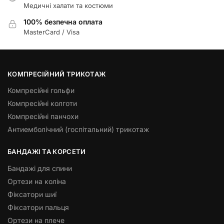
Медичні халати та костюми
100% безпечна оплата
MasterCard / Visa
КОМПРЕСІЙНИЙ ТРИКОТАЖ
Компресійні гольфи
Компресійні колготи
Компресійні панчохи
Антиемболічний (госпітальний) трикотаж
БАНДАЖІ ТА КОРСЕТИ
Бандажі для спини
Ортези на коліна
Фіксатори шиї
Фіксатори пальця
Ортези на плече