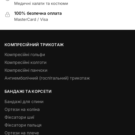
Медичні халати та костюми
100% безпечна оплата
MasterCard / Visa
КОМПРЕСІЙНИЙ ТРИКОТАЖ
Компресійні гольфи
Компресійні колготи
Компресійні панчохи
Антиемболічний (госпітальний) трикотаж
БАНДАЖІ ТА КОРСЕТИ
Бандажі для спини
Ортези на коліна
Фіксатори шиї
Фіксатори пальця
Ортези на плече