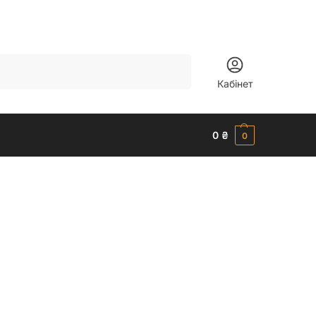
Шукати
Кабінет
0
₴
0