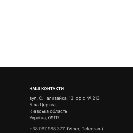
НАШІ КОНТАКТИ
вул. С.Наливайка, 13
,
офіс № 213
Біла Церква,
Київська область
Україна, 09117
+38 067 988 3711
(Viber, Telegram)