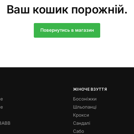
Ваш кошик порожній.
Повернутись в магазин
ЖІНОЧЕ ВЗУТТЯ
е
Босоніжки
че
Шльопанці
Крокси
 BABB
Сандалі
Сабо