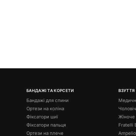
БАНДАЖІ ТА КОРСЕТИ
ВЗУТТЯ
Бандажі для спини
Медичн
Ортези на коліна
Чолові
Фіксатори шиї
Жіноче
Фіксатори пальця
Fratelli
Ортези на плече
Ampelio